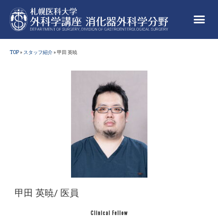
TOP
»
スタッフ紹介
»
甲田 英暁
甲田 英暁
/
医員
Clinical Fellow